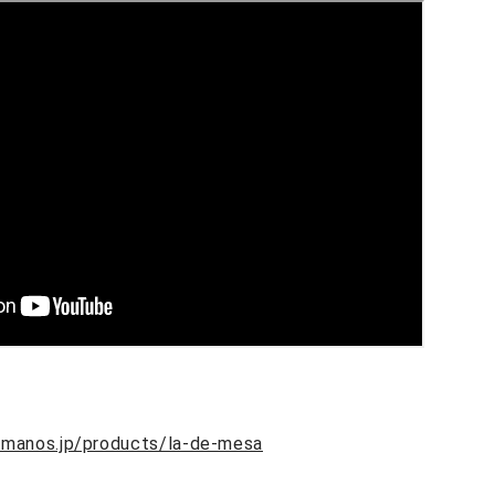
！
rmanos.jp/products/la-de-mesa