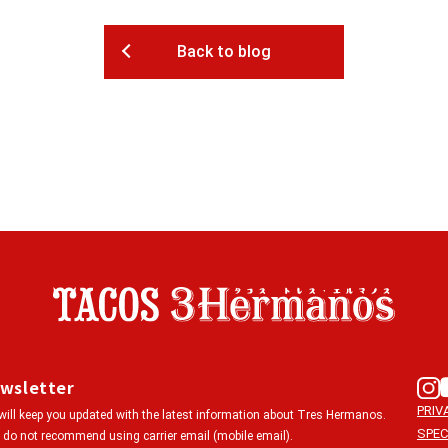
Back to blog
wsletter
PRIV
ill keep you updated with the latest information about Tres Hermanos.
SPEC
do not recommend using carrier email (mobile email).