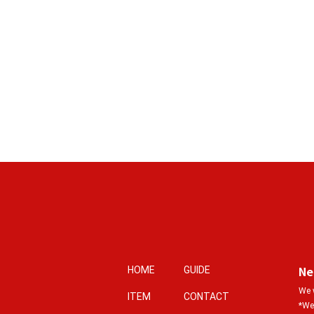
Ne
HOME
GUIDE
We w
ITEM
CONTACT
*We 