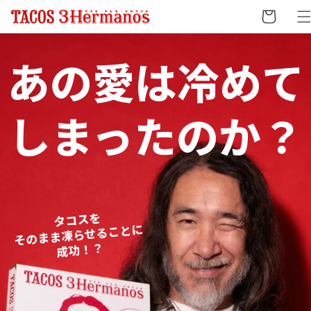
コンテ
ンツに
ー
進む
ト
あの愛は冷めて
しまったのか？
タコスを
そのまま凍らせることに
成功！？