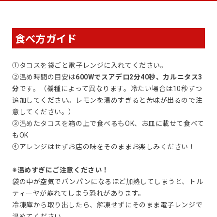
食べ方ガイド
①タコスを袋ごと電子レンジに入れてください。
②温め時間の目安は
600Wでスアデロ2分40秒、カルニタス3
分
です。（機種によって異なります。冷たい場合は10秒ずつ
追加してください。レモンを温めすぎると苦味が出るので注
意してください。）
③温めたタコスを箱の上で食べるもOK、お皿に載せて食べて
もOK
④アレンジはせずお店の味をそのままお楽しみください！
※温めすぎにご注意ください！
袋の中が空気でパンパンになるほど加熱してしまうと、トル
ティーヤが崩れてしまう恐れがあります。
冷凍庫から取り出したら、解凍せずにそのまま電子レンジで
温めてください。