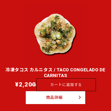
冷凍タコス カルニタス / TACO CONGELADO DE
CARNITAS
¥2,200
通
カートに追加する
税込
常
価
商品詳細
格