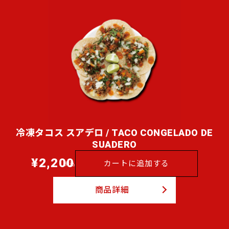
冷凍タコス スアデロ / TACO CONGELADO DE
SUADERO
¥2,200
通
カートに追加する
税込
常
価
商品詳細
格